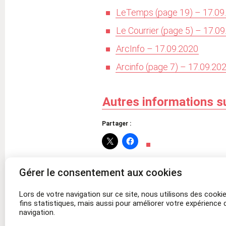
LeTemps (page 19) – 17.09
Le Courrier (page 5) – 17.0
ArcInfo – 17.09.2020
Arcinfo (page 7) – 17.09.20
Autres informations s
Partager :
Gérer le consentement aux cookies
Articles similaires
Lors de votre navigation sur ce site, nous utilisons des cooki
L’école de l’égalité – Séquence sur la 
fins statistiques, mais aussi pour améliorer votre expérience 
romance
navigation.
décembre 10, 2025