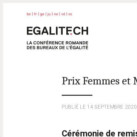
Aller
au
egalite.ch
Bureaux
contenu
cantonaux
de
l'égalité
entre
les
femmes
et
Prix Femmes et 
les
hommes
de
Suisse
PUBLIÉ LE 14 SEPTEMBRE 2020
romande
Cérémonie de remis