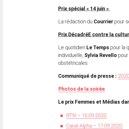
Prix spécial « 14 juin »
La rédaction du
Courrier
pour s
Prix DécadréE contre la cultur
Le quotidien
Le Temps
pour la q
individuelle,
Sylvia Revello
pour 
obstétricales.
Communiqué de presse :
202
Photos de la soirée
Le prix Femmes et Médias dan
RTN – 16.09.2020
Canal Alpha – 17.09.2020