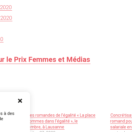
.2020
9.2020
20
ur le Prix Femmes et Médias
es à des
dark
Assises romandes de l’égalité « La place
Concrétisa
de
des hommes dans l’égalité », le
romand pour
7décembre, à Lausanne
salariale 