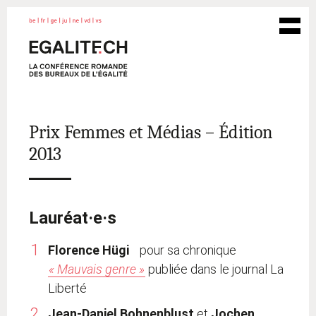
Aller
PRI
egalite.ch
Bureaux
au
MEN
contenu
cantonaux
de
l'égalité
entre
les
Prix Femmes et Médias – Édition
femmes
2013
et
les
hommes
Lauréat·e·s
de
Suisse
Florence Hügi
pour sa chronique
romande
« Mauvais genre »
publiée dans le journal La
Liberté
Jean-Daniel Bohnenblust
et
Jochen