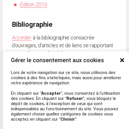
Édition 2010
Bibliographie
Accéder
à la bibliographie consacrée
d’ouvrages, d’articles et de liens se rapportant
au prix femmes & médias.
Gérer le consentement aux cookies
Lors de votre navigation sur ce site, nous utilisons des
Articles similaires
cookies à des fins statistiques, mais aussi pour améliorer
Prix Femmes et Médias –
Le langage épicène
votre expérience de navigation.
Édition 2010
février 8, 2019
février 8, 2019
Article similaire
En cliquant sur
"Accepter"
, vous consentez à l'utilisation
Article similaire
des cookies. En cliquant sur
"Refuser"
, vous bloquez le
dépôt de cookies, à l'exception de ceux qui sont
Prix Femmes et Médias –
indispensables au fonctionnement du site. Vous pouvez
Bibliographie et liens
également choisir quelles catégories de cookies vous
acceptez en cliquant sur
"Choisir"
.
février 8, 2019
Article similaire